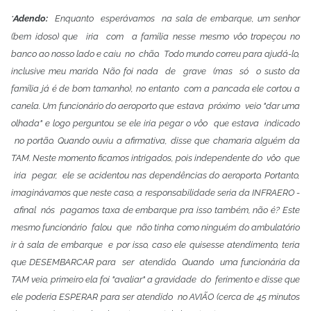
Adendo:
Enquanto esperávamos na sala de embarque, um senhor
*
(bem idoso)
que iria com a família nesse mesmo vôo tropeçou no
banco ao nosso lado e
caiu no chão. Todo mundo correu para ajudá-lo,
inclusive meu marido. Não
foi nada de grave (mas só o susto da
família já é de bom tamanho), no
entanto com a pancada ele cortou a
canela. Um funcionário do aeroporto que
estava próximo veio "dar uma
olhada" e logo perguntou se ele iria pegar o
vôo que estava indicado
no portão. Quando ouviu a afirmativa, disse que
chamaria alguém da
TAM. Neste momento ficamos intrigados, pois independente
do vôo que
iria pegar, ele se acidentou nas dependências do aeroporto.
Portanto,
imaginávamos que neste caso, a responsabilidade seria da INFRAERO
-
afinal nós pagamos taxa de embarque pra isso também, não é? Este
mesmo
funcionário falou que não tinha como ninguém do ambulatório
ir à sala de
embarque e por isso, caso ele quisesse atendimento, teria
que DESEMBARCAR
para ser atendido. Quando uma funcionária da
TAM veio, primeiro ela foi
"avaliar" a gravidade do ferimento e disse que
ele poderia ESPERAR para ser atendido
no AVIÃO (cerca de 45 minutos