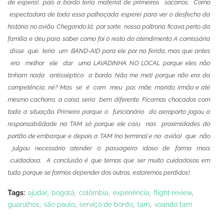
de espera), pois a bordo teria material de
primeiros socorros. Como
espectadora de toda essa palhaçada esperei para
ver o desfecho da
história no avião. Chegando lá, por sorte, nossa poltrona ficava perto da
família e deu para saber como foi o resto do atendimento. A comissária
disse que teria um BAND-AID para ele por na ferida, mas que
antes
era melhor ele dar uma LAVADINHA NO LOCAL porque eles não
tinham nada antisséptico a bordo. Não me meti porque não era da
competência, né? Mas se é com meu pai, mãe, marido, irmão e até
mesmo cachorro, a coisa seria bem diferente. Ficamos chocados com
toda a situação. Primeiro porque o funcionário do aeroporto jogou a
responsabilidade na TAM só porque ele caiu nas proximidades do
portão de embarque e depois a TAM (no terminal e no avião) que não
julgou necessário atender o passageiro idoso de forma mais
cuidadosa. A conclusão é que temos que ser muito cuidadosos em
tudo, porque se formos depender dos outros, estaremos perdidos!
Tags:
ajudar
bogotá
colômbia
experiência
flight review
guarulhos
são paulo
serviço de bordo
tam
voando tam