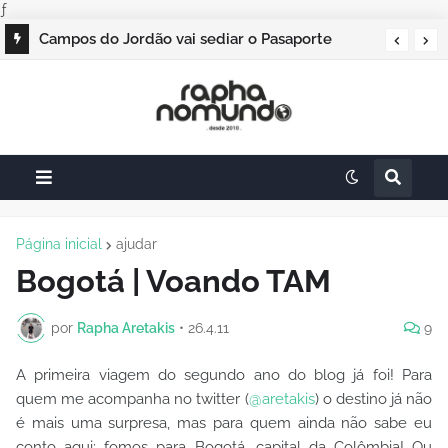
ƒ
Campos do Jordão vai sediar o Pasaporte
Abierto 2026 com edição especial de Natal
Página inicial
ajudar
Bogotá | Voando TAM
por
Rapha Aretakis
•
26.4.11
9
A primeira viagem do segundo ano do blog já foi! Para
quem me acompanha no twitter (
@aretakis
) o destino já não
é mais uma surpresa, mas para quem ainda não sabe eu
conto aqui: fomos para Bogotá, capital da Colômbia! Ou