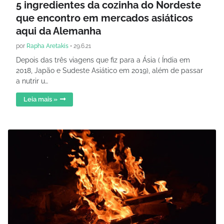
5 ingredientes da cozinha do Nordeste
que encontro em mercados asiáticos
aqui da Alemanha
por
Rapha Aretakis
•
29.6.21
Depois das três viagens que fiz para a Ásia ( Índia em
2018, Japão e Sudeste Asiático em 2019), além de passar
a nutrir u…
Leia mais »