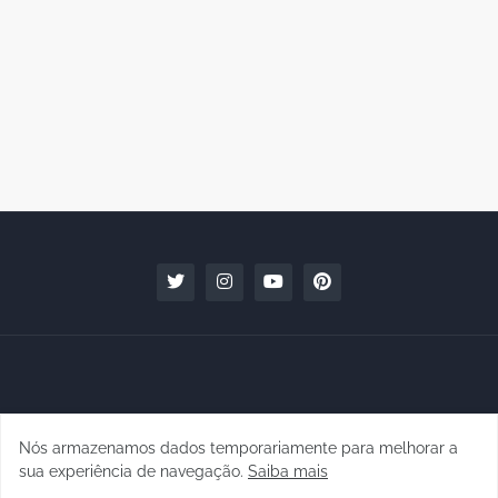
Nós armazenamos dados temporariamente para melhorar a
Copyright © 2010 - 2026 | raphanomundo
sua experiência de navegação.
Saiba mais
Conteúdo para Marcas
Quem faz
Contato
Clipping