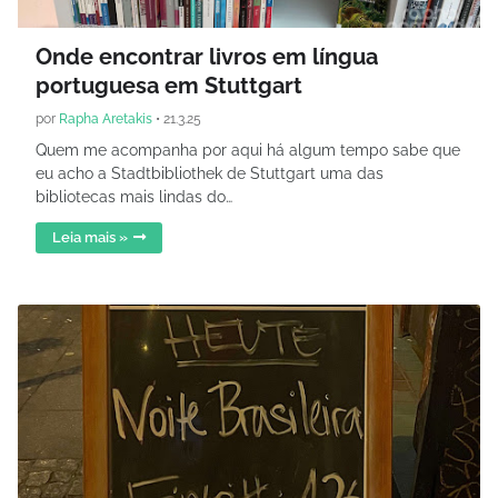
Onde encontrar livros em língua
portuguesa em Stuttgart
por
Rapha Aretakis
•
21.3.25
Quem me acompanha por aqui há algum tempo sabe que
eu acho a Stadtbibliothek de Stuttgart uma das
bibliotecas mais lindas do…
Leia mais »