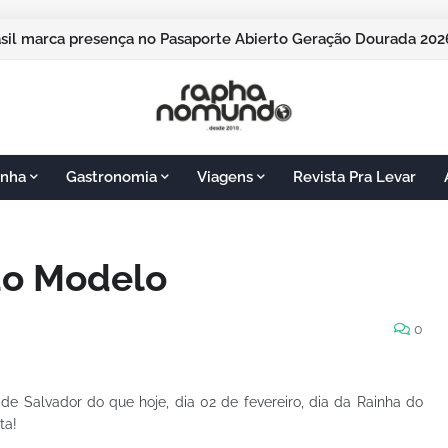
pos do Jordão vai sediar o Pasaporte Abierto 2026 com edição
nha
Gastronomia
Viagens
Revista Pra Levar
do Modelo
0
de Salvador do que hoje, dia 02 de fevereiro, dia da Rainha do
ta!