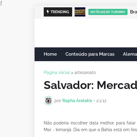
ƒ
Cam
TRENDING
NOTÍCIAS DO TURISMO
Home
Conteúdo para Marcas
Alema
Página inicial
artesanato
Salvador: Merca
por
Rapha Aretakis
•
2.2.12
Não poderia escolher data melhor para falar 
Mar - Iemanjá. Dia em que a Bahia está em fes