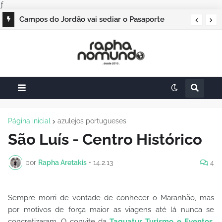
ƒ
Campos do Jordão vai sediar o Pasaporte
Abierto 2026 com edição especial de Natal
Página inicial
azulejos portugueses
São Luís - Centro Histórico
por
Rapha Aretakis
•
14.2.13
4
Sempre morri de vontade de conhecer o Maranhão, mas
por motivos de força maior as viagens até lá nunca se
concretizaram. O convite da
Taguatur Turismo e Eventos
,