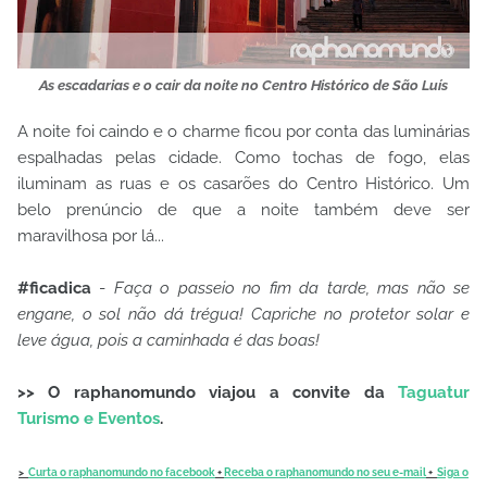
As escadarias e o cair da noite no Centro Histórico de São Luís
A noite foi caindo e o charme ficou por conta das luminárias
espalhadas pelas cidade. Como tochas de fogo, elas
iluminam as ruas e os casarões do Centro Histórico. Um
belo prenúncio de que a noite também deve ser
maravilhosa por lá...
#ficadica
-
Faça o passeio no fim da tarde, mas não se
engane, o sol não dá trégua! Capriche no protetor solar e
leve água, pois a caminhada é das boas!
>> O raphanomundo viajou a convite da
Taguatur
Turismo e Eventos
.
>
Curta o raphanomundo no facebook
+
Receba o raphanomundo no seu e-mail
+
Siga o