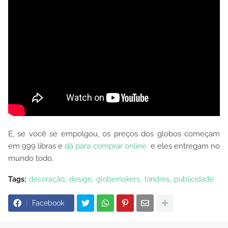
E, se você se empolgou, os preços dos globos começam
em 999 libras e
dá para comprar online
e eles entregam no
mundo todo.
Tags:
decoração
design
globemakers
londres
publicidade
Facebook