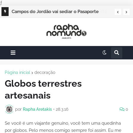
ƒ
Campos do Jordão vai sediar o Pasaporte
Abierto 2026 com edição especial de Natal
Página inicial
decoração
Globos terrestres
artesanais
por
Rapha Aretakis
•
28.3.16
0
Se você é um viajante genuíno, você tem uma quedinha
por globos. Pelo menos comigo sempre foi assim. Eu me