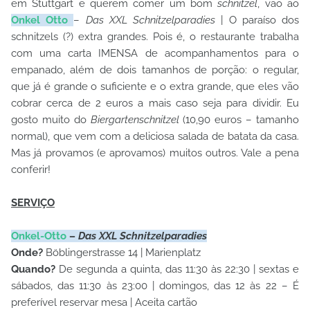
em Stuttgart e querem comer um bom
schnitzel
, vão ao
Onkel Otto
–
Das XXL Schnitzelparadies
| O paraíso dos
schnitzels (?) extra grandes. Pois é, o restaurante trabalha
com uma carta IMENSA de acompanhamentos para o
empanado, além de dois tamanhos de porção: o regular,
que já é grande o suficiente e o extra grande, que eles vão
cobrar cerca de 2 euros a mais caso seja para dividir. Eu
gosto muito do
Biergartenschnitzel
(10,90 euros – tamanho
normal), que vem com a deliciosa salada de batata da casa.
Mas já provamos (e aprovamos) muitos outros. Vale a pena
conferir!
SERVIÇO
Onkel-Otto
–
Das XXL Schnitzelparadies
Onde?
Böblingerstrasse 14 | Marienplatz
Quando?
De segunda a quinta, das 11:30 às 22:30 | sextas e
sábados, das 11:30 às 23:00 | domingos, das 12 às 22 – É
preferível reservar mesa | Aceita cartão