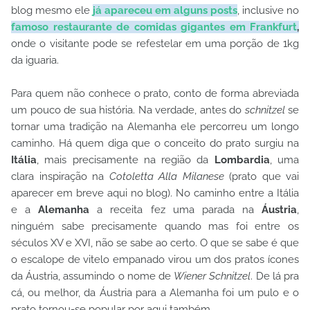
blog mesmo ele
já apareceu em alguns posts
, inclusive no
famoso restaurante de comidas gigantes em Frankfurt
,
onde o visitante pode se refestelar em uma porção de 1kg
da iguaria.
Para quem não conhece o prato, conto de forma abreviada
um pouco de sua história. Na verdade, antes do
schnitzel
se
tornar uma tradição na Alemanha ele percorreu um longo
caminho. Há quem diga que o conceito do prato surgiu na
Itália
, mais precisamente na região da
Lombardia
, uma
clara inspiração na
Cotoletta Alla Milanese
(prato que vai
aparecer em breve aqui no blog). No caminho entre a Itália
e a
Alemanha
a receita fez uma parada na
Áustria
,
ninguém sabe precisamente quando mas foi entre os
séculos XV e XVI, não se sabe ao certo. O que se sabe é que
o escalope de vitelo empanado virou um dos pratos ícones
da Áustria, assumindo o nome de
Wiener Schnitzel
. De lá pra
cá, ou melhor, da Áustria para a Alemanha foi um pulo e o
prato tornou-se popular por aqui também.