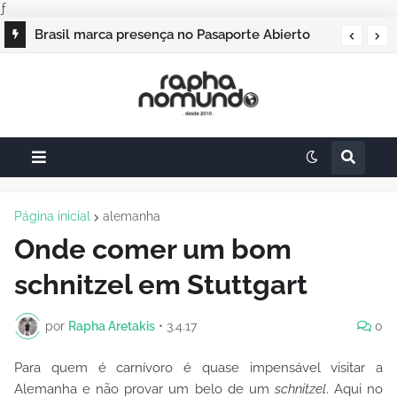
ƒ
Campos do Jordão vai sediar o Pasaporte
Brasil marca presença no Pasaporte Abierto
Abierto 2026 com edição especial de Natal
Geração Dourada 2026, e o raphanomundo
também
Página inicial
alemanha
Onde comer um bom
schnitzel em Stuttgart
por
Rapha Aretakis
•
3.4.17
0
Para quem é carnívoro é quase impensável visitar a
Alemanha e não provar um belo de um
schnitzel
. Aqui no