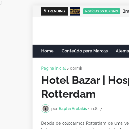
ƒ
Cam
TRENDING
NOTÍCIAS DO TURISMO
Home
Conteúdo para Marcas
Alema
Página inicial
dormir
Hotel Bazar | H
Rotterdam
por
Rapha Aretakis
•
11.8.17
Depois de colocarmos Rotterdam de uma vez 