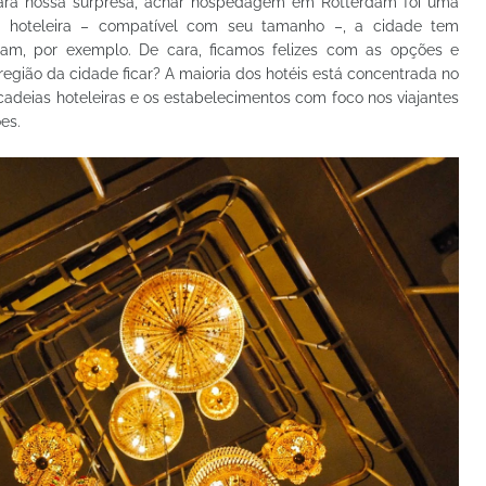
 para nossa surpresa, achar hospedagem em Rotterdam foi uma
 hoteleira – compatível com seu tamanho –, a cidade tem
m, por exemplo. De cara, ficamos felizes com as opções e
região da cidade ficar? A maioria dos hotéis está concentrada no
cadeias hoteleiras e os estabelecimentos com foco nos viajantes
es.