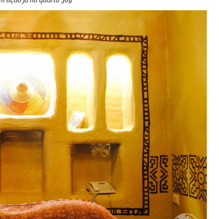
m ação já no quarto 309