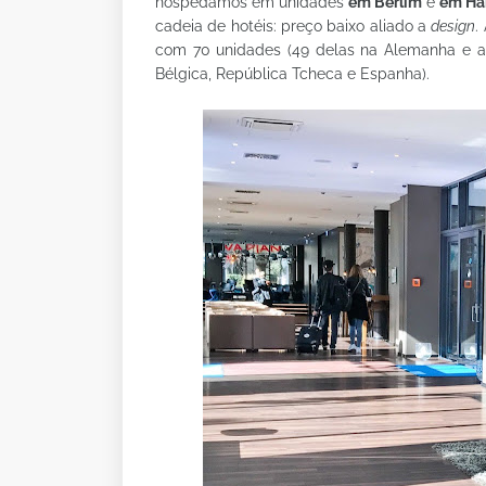
hospedamos em unidades
em Berlim
e
em H
cadeia de hotéis: preço baixo aliado a
design
.
com 70 unidades (49 delas na Alemanha e as 
Bélgica, República Tcheca e Espanha).