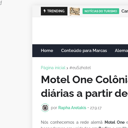
ƒ
Cam
TRENDING
NOTÍCIAS DO TURISMO
Home
Conteúdo para Marcas
Alema
Página inicial
#euS2hotel
Motel One Colôni
diárias a partir d
por
Rapha Aretakis
•
27.9.17
Nós conhecemos a rede alemã
Motel One
e