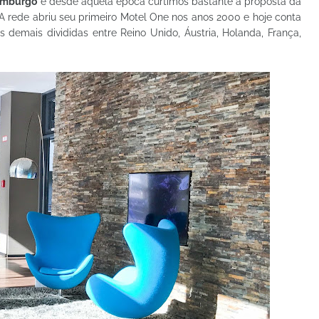
amburgo
e desde aquela época curtimos bastante a proposta da
 A rede abriu seu primeiro Motel One nos anos 2000 e hoje conta
demais divididas entre Reino Unido, Áustria, Holanda, França,