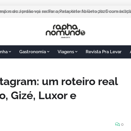
pos do Jordão vai sediar o Pasaporte Abierto 2026 com edição
nha
Gastronomia
Viagens
Revista Pra Levar
tagram: um roteiro real
o, Gizé, Luxor e
0