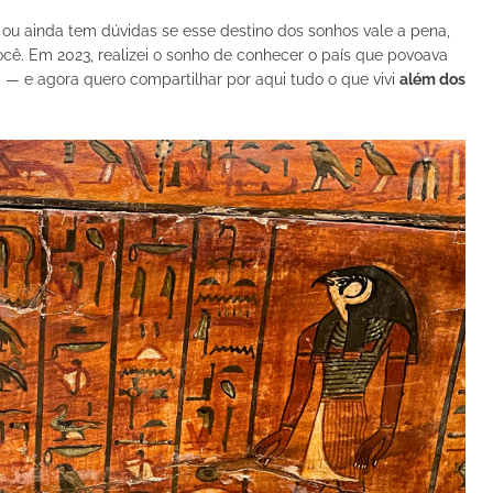
o
ou ainda tem dúvidas se esse destino dos sonhos vale a pena,
ocê. Em 2023, realizei o sonho de conhecer o país que povoava
— e agora quero compartilhar por aqui tudo o que vivi
além dos