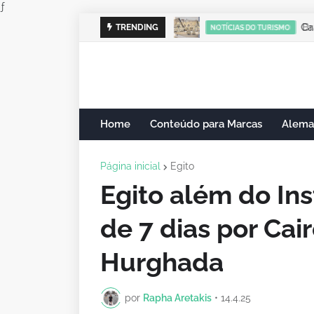
ƒ
Cam
TRENDING
NOTÍCIAS DO TURISMO
Home
Conteúdo para Marcas
Alema
Página inicial
Egito
Egito além do Ins
de 7 dias por Cair
Hurghada
por
Rapha Aretakis
•
14.4.25