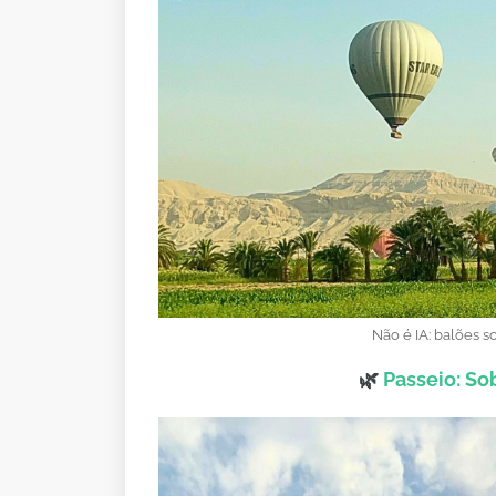
Não é IA: balões 
🌿
Passeio: So