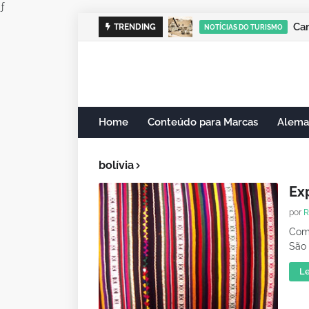
ƒ
Cam
TRENDING
NOTÍCIAS DO TURISMO
Home
Conteúdo para Marcas
Alema
bolívia
Ex
por
R
Como
São 
Le