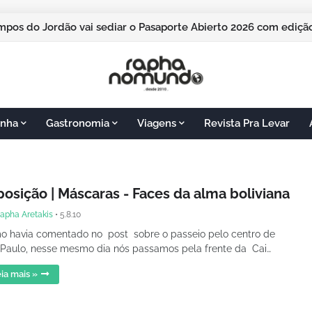
pos do Jordão vai sediar o Pasaporte Abierto 2026 com edição
nha
Gastronomia
Viagens
Revista Pra Levar
posição | Máscaras - Faces da alma boliviana
apha Aretakis
•
5.8.10
 havia comentado no post sobre o passeio pelo centro de
Paulo, nesse mesmo dia nós passamos pela frente da Cai…
ia mais »