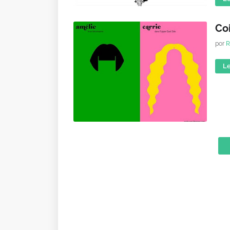
Coi
por
R
Le