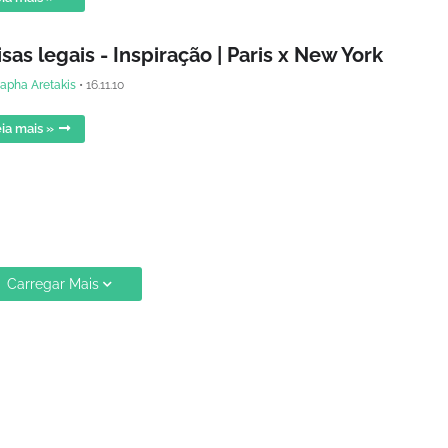
sas legais - Inspiração | Paris x New York
apha Aretakis
•
16.11.10
ia mais »
Carregar Mais