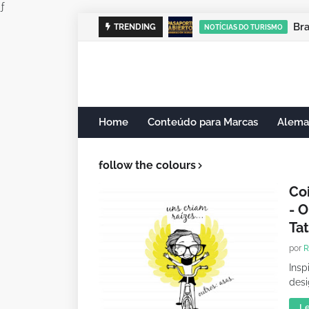
ƒ
Br
TRENDING
NOTÍCIAS DO TURISMO
Home
Conteúdo para Marcas
Alema
follow the colours
Co
- 
Tat
por
R
Insp
desi
Le