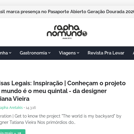
asil marca presença no Pasaporte Abierto Geração Dourada 2
nha
Gastronomia
Viagens
Revista Pra Levar
isas Legais: Inspiração | Conheçam o projeto
O mundo é o meu quintal - da designer
iana Vieira
apha Aretakis
•
14.3.16
iration | Get to know the project "The world is my backyard" by
gner Tatiana Vieira Nos primórdios do…
ia mais »