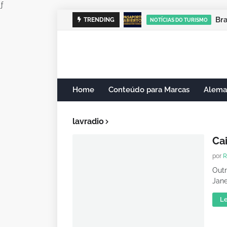
ƒ
Br
TRENDING
NOTÍCIAS DO TURISMO
Home
Conteúdo para Marcas
Alema
lavradio
Ca
por
R
Outr
Jane
Le