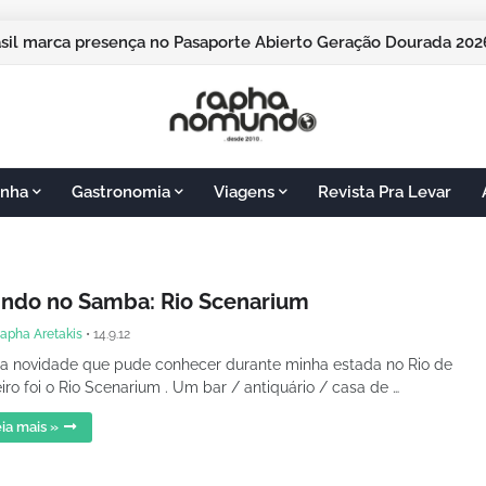
asil marca presença no Pasaporte Abierto Geração Dourada 2
nha
Gastronomia
Viagens
Revista Pra Levar
indo no Samba: Rio Scenarium
apha Aretakis
•
14.9.12
a novidade que pude conhecer durante minha estada no Rio de
iro foi o Rio Scenarium . Um bar / antiquário / casa de …
ia mais »