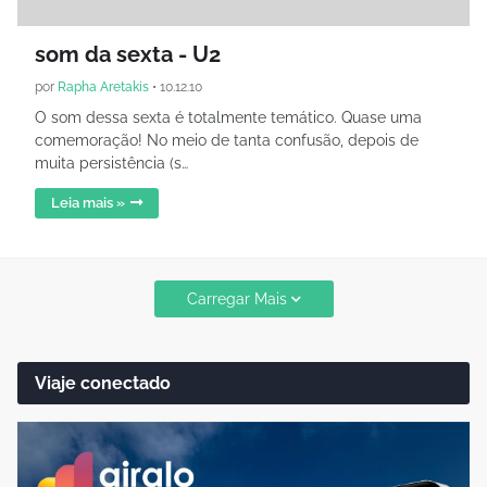
som da sexta - U2
por
Rapha Aretakis
•
10.12.10
O som dessa sexta é totalmente temático. Quase uma
comemoração! No meio de tanta confusão, depois de
muita persistência (s…
Leia mais »
Carregar Mais
Viaje conectado