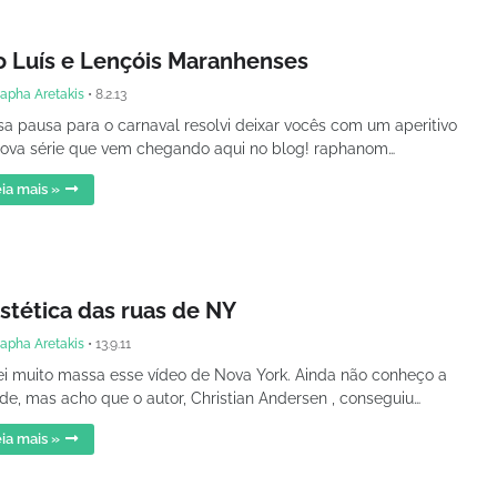
o Luís e Lençóis Maranhenses
apha Aretakis
•
8.2.13
a pausa para o carnaval resolvi deixar vocês com um aperitivo
ova série que vem chegando aqui no blog! raphanom…
ia mais »
estética das ruas de NY
apha Aretakis
•
13.9.11
i muito massa esse vídeo de Nova York. Ainda não conheço a
de, mas acho que o autor, Christian Andersen , conseguiu…
ia mais »