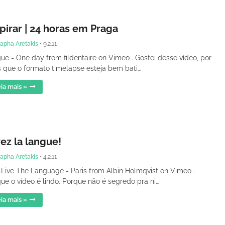
pirar | 24 horas em Praga
apha Aretakis
•
9.2.11
ue - One day from fildentaire on Vimeo . Gostei desse vídeo, por
 que o formato timelapse esteja bem bati…
ia mais »
ez la langue!
apha Aretakis
•
4.2.11
 Live The Language - Paris from Albin Holmqvist on Vimeo .
ue o vídeo é lindo. Porque não é segredo pra ni…
ia mais »