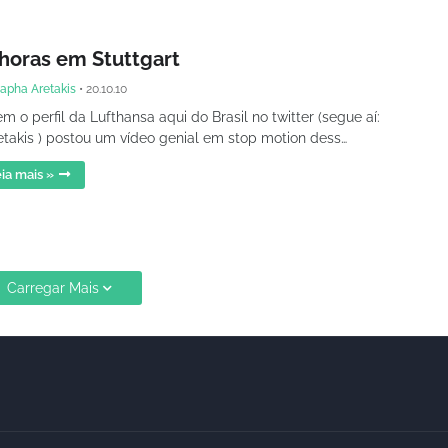
 horas em Stuttgart
apha Aretakis
•
20.10.10
m o perfil da Lufthansa aqui do Brasil no twitter (segue aí:
takis ) postou um vídeo genial em stop motion dess…
ia mais »
Carregar Mais