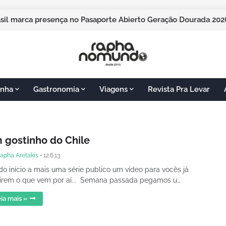
mpos do Jordão vai sediar o Pasaporte Abierto 2026 com ediçã
rasil marca presença no Pasaporte Abierto Geração Dourada 
nha
Gastronomia
Viagens
Revista Pra Levar
 gostinho do Chile
apha Aretakis
•
12.6.13
o início a mais uma série publico um vídeo para vocês já
irem o que vem por aí... Semana passada pegamos u…
ia mais »