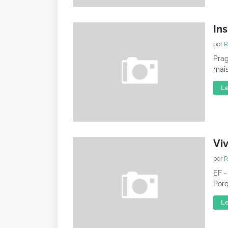
Ins
por
R
Prag
mais
Le
Viv
por
R
EF -
Porq
Le