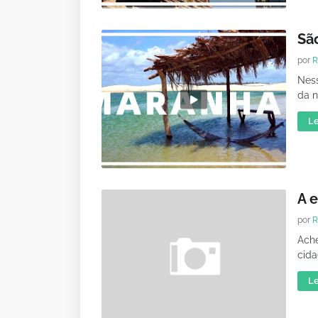
Sã
por
R
Ness
da n
Le
A 
por
R
Ache
cida
Le