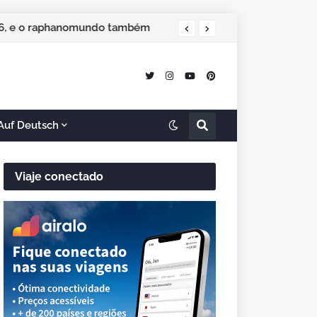
o especial de Natal
2026, e o raphanomundo também
Auf Deutsch
Viaje conectado