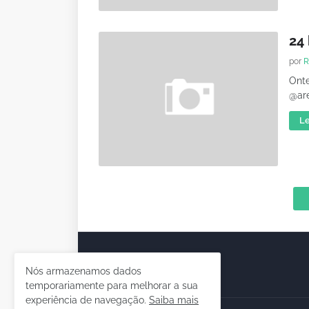
24
por
R
Onte
@are
Le
Nós armazenamos dados
temporariamente para melhorar a sua
experiência de navegação.
Saiba mais