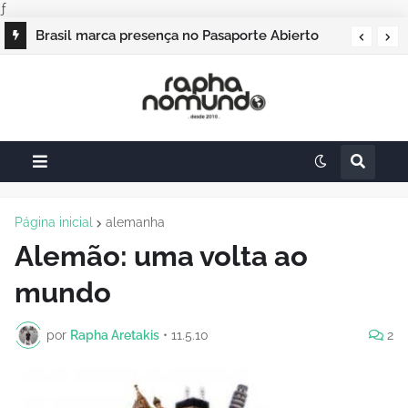
ƒ
Brasil marca presença no Pasaporte Abierto
Campos do Jordão vai sediar o Pasaporte
Geração Dourada 2026, e o raphanomundo
Abierto 2026 com edição especial de Natal
também
Página inicial
alemanha
Alemão: uma volta ao
mundo
por
Rapha Aretakis
•
11.5.10
2