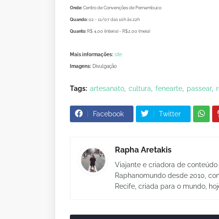
Onde:
Centro de Convenções de Pernambuco
Quando:
02 - 11/07 das 10h às 22h
Quanto:
R$ 4,00 (inteira) - R$2,00 (meia)
Mais informações:
site
Imagens:
Divulgação
Tags:
artesanato
cultura
fenearte
passear
Facebook
Twitter
Rapha Aretakis
Viajante e criadora de conteúdo 
Raphanomundo desde 2010, com 
Recife, criada para o mundo, hoj