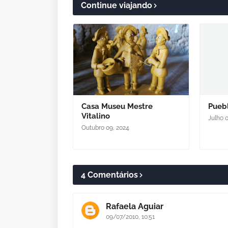
Continue viajando
Casa Museu Mestre
Puebl
Vitalino
Julho 0
Outubro 09, 2024
4 Comentários
Rafaela Aguiar
09/07/2010, 10:51