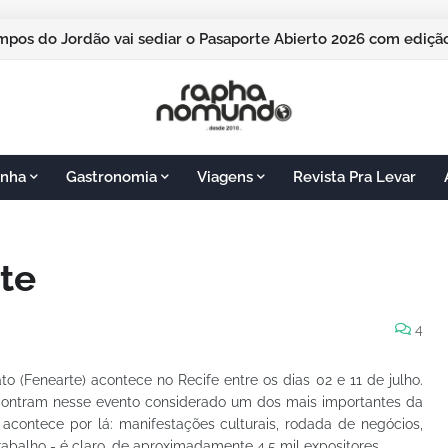
pos do Jordão vai sediar o Pasaporte Abierto 2026 com edição
nha
Gastronomia
Viagens
Revista Pra Levar
rte
4
o (Fenearte) acontece no Recife entre os dias 02 e 11 de julho.
ncontram nesse evento considerado um dos mais importantes da
 acontece por lá: manifestações culturais, rodada de negócios,
trabalho - é claro, de aproximadamente 4,5 mil expositores.