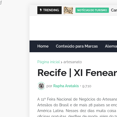
ƒ
Cam
TRENDING
NOTÍCIAS DO TURISMO
Home
Conteúdo para Marcas
Alema
Página inicial
artesanato
Recife | XI Fenea
por
Rapha Aretakis
•
9.7.10
A 11ª Feira Nacional de Negócios do Artesanat
Artesãos do Brasil e de mais 28 países se e
América Latina. Nesses dez dias muita coisa
oficinas gratuitas, desfiles de moda, além do 