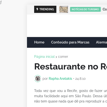
ƒ
Cam
TRENDING
NOTÍCIAS DO TURISMO
Home
Conteúdo para Marcas
Alema
Página inicial
comer
Restaurante no R
por
Rapha Aretakis
•
24.8.10
Toda vez que vou a Recife, gosto de fazer 
muita facilidade aqui em São Paulo. Dessa úl
não tem quase nada que dê pra reproduzir a cul