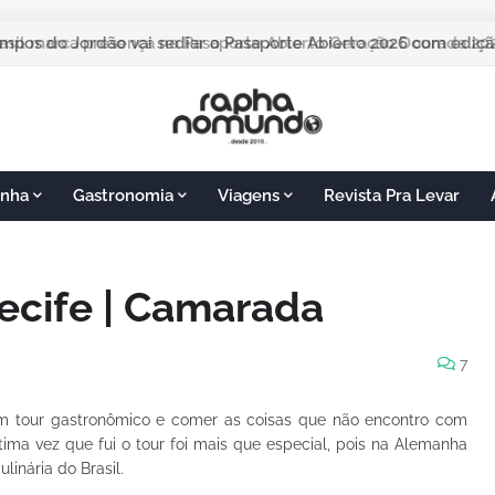
pos do Jordão vai sediar o Pasaporte Abierto 2026 com edição
nha
Gastronomia
Viagens
Revista Pra Levar
ecife | Camarada
7
um tour gastronômico e comer as coisas que não encontro com
tima vez que fui o tour foi mais que especial, pois na Alemanha
inária do Brasil.