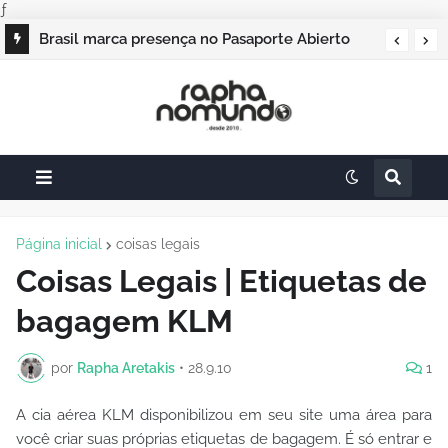
ƒ
Brasil marca presença no Pasaporte Abierto
Campos do Jordão vai sediar o Pasaporte
Geração Dourada 2026, e o raphanomundo
Abierto 2026 com edição especial de Natal
também
Página inicial
coisas legais
Coisas Legais | Etiquetas de
bagagem KLM
por
Rapha Aretakis
•
28.9.10
1
A cia aérea KLM disponibilizou em seu site uma área para
você criar suas próprias etiquetas de bagagem. É só entrar e