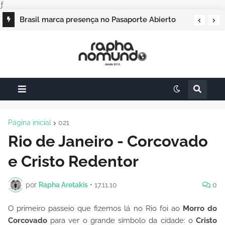
ƒ
Campos do Jordão vai sediar o Pasaporte
Brasil marca presença no Pasaporte Abierto
Abierto 2026 com edição especial de Natal
Geração Dourada 2026, e o raphanomundo
também
Página inicial
021
Rio de Janeiro - Corcovado
e Cristo Redentor
por
Rapha Aretakis
•
17.11.10
0
O primeiro passeio que fizemos lá no Rio foi ao
Morro do
Corcovado
para ver o grande símbolo da cidade: o
Cristo