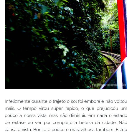
Infelizmente durante o trajeto o sol foi embora e não voltou
mais. O tempo virou super rápido, o que prejudicou um
pouco a nossa vista, mas não diminuiu em nada o estado
de êxtase ao ver por completo a beleza da cidade. Não
cansa a vista. Bonita é pouco e maravilhosa também. Estou