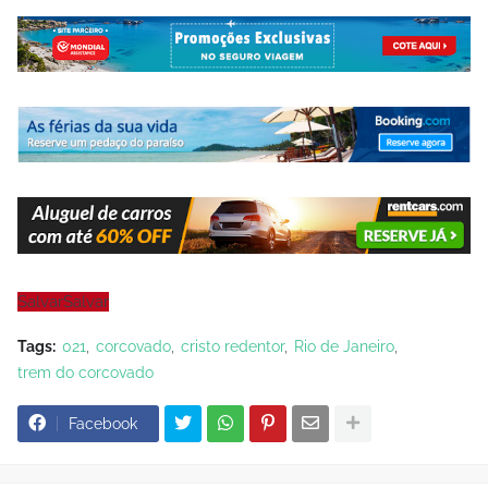
Salvar
Salvar
Tags:
021
corcovado
cristo redentor
Rio de Janeiro
trem do corcovado
Facebook