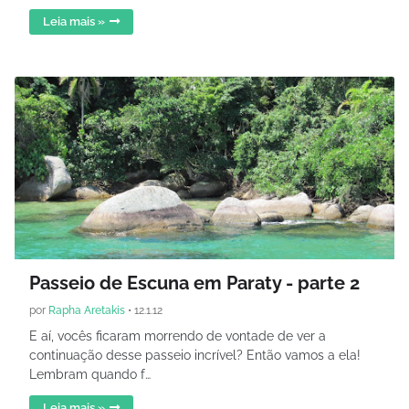
Leia mais »
Passeio de Escuna em Paraty - parte 2
por
Rapha Aretakis
•
12.1.12
E aí, vocês ficaram morrendo de vontade de ver a
continuação desse passeio incrível? Então vamos a ela!
Lembram quando f…
Leia mais »