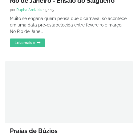
Rio de Janeiro - Ensaio do Salgueiro
por
Rapha Aretakis
•
5.1.15
Muito se engana quem pensa que o carnaval só acontece
em uma data pré-estabelecida entre fevereiro e março.
No Rio de Janei…
Leia mais »
Praias de Búzios