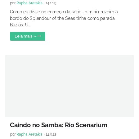
por
Rapha Aretakis
•
14.1.13
Como eu disse no começo da série , o mini cruzeiro a
bordo do Splendour of the Seas tinha como parada
Búzios. U…
Leia mais »
Caindo no Samba: Rio Scenarium
por
Rapha Aretakis
•
14.9.12