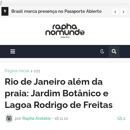
ƒ
Campos do Jordão vai sediar o Pasaporte
Brasil marca presença no Pasaporte Abierto
Abierto 2026 com edição especial de Natal
Geração Dourada 2026, e o raphanomundo
também
Página inicial
021
Rio de Janeiro além da
praia: Jardim Botânico e
Lagoa Rodrigo de Freitas
por
Rapha Aretakis
•
18.11.10
2