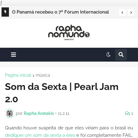
ƒ
O Panamá recebeu o 7º Fórum Internacional
Ganhadores do Prêmio Pasaporte Abierto 2026
de Líderes do Turismo com foco em
são revelados no Panamá
patrimônio e identidade
Página inicial
música
Som da Sexta | Pearl Jam
2.0
por
Rapha Aretakis
•
11.2.11
1
Quando houve suspeita de que eles viriam para o brasil eu
dediquei um som da sexta a eles
e foi completamente FAIL.