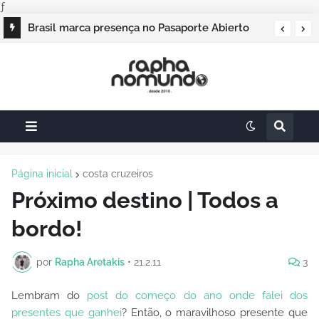
ƒ
Brasil marca presença no Pasaporte Abierto
Geração Dourada 2026, e o raphanomundo
também
Página inicial
costa cruzeiros
Próximo destino | Todos a
bordo!
por
Rapha Aretakis
•
21.2.11
3
Lembram do
post do começo do ano onde falei dos
presentes que ganhei
? Então, o maravilhoso presente que