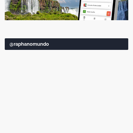
@raphanomundo