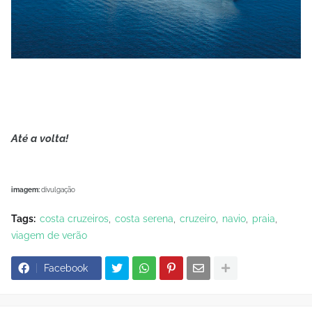
Até a volta!
imagem:
divulgação
Tags:
costa cruzeiros
costa serena
cruzeiro
navio
praia
viagem de verão
Facebook