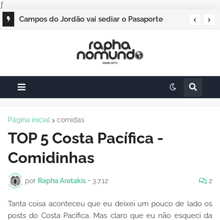
ƒ
ILTM Latin America 2026 cresce cerca de 20% e
Campos do Jordão vai sediar o Pasaporte
realiza maior edição do evento
Abierto 2026 com edição especial de Natal
Página inicial
comidas
TOP 5 Costa Pacífica -
Comidinhas
por
Rapha Aretakis
•
3.7.12
2
Tanta coisa aconteceu que eu deixei um pouco de lado os
posts do Costa Pacífica. Mas claro que eu não esqueci da