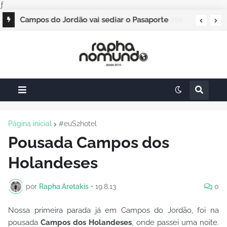
ƒ
Campos do Jordão vai sediar o Pasaporte
Abierto 2026 com edição especial de Natal
Página inicial
#euS2hotel
Pousada Campos dos
Holandeses
por
Rapha Aretakis
•
19.8.13
0
Nossa primeira parada já em Campos do Jordão, foi na
pousada
Campos dos Holandeses
, onde passei uma noite.