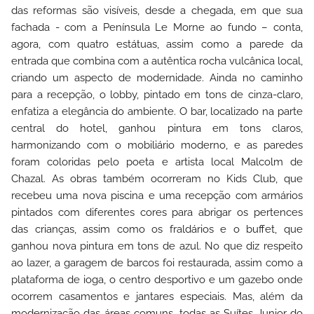
das reformas são visíveis, desde a chegada, em que sua
fachada - com a Península Le Morne ao fundo – conta,
agora, com quatro estátuas, assim como a parede da
entrada que combina com a autêntica rocha vulcânica local,
criando um aspecto de modernidade. Ainda no caminho
para a recepção, o lobby, pintado em tons de cinza-claro,
enfatiza a elegância do ambiente. O bar, localizado na parte
central do hotel, ganhou pintura em tons claros,
harmonizando com o mobiliário moderno, e as paredes
foram coloridas pelo poeta e artista local Malcolm de
Chazal. As obras também ocorreram no Kids Club, que
recebeu uma nova piscina e uma recepção com armários
pintados com diferentes cores para abrigar os pertences
das crianças, assim como os fraldários e o buffet, que
ganhou nova pintura em tons de azul. No que diz respeito
ao lazer, a garagem de barcos foi restaurada, assim como a
plataforma de ioga, o centro desportivo e um gazebo onde
ocorrem casamentos e jantares especiais. Mas, além da
modernização das áreas comuns, todas as Suítes Junior do