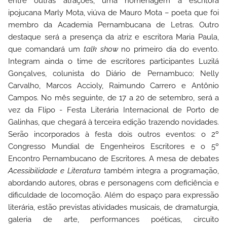
entre outras atrações, uma homenagem à escritora
ipojucana Marly Mota, viúva de Mauro Mota – poeta que foi
membro da Academia Pernambucana de Letras. Outro
destaque será a presença da atriz e escritora Maria Paula,
que comandará um
talk show
no primeiro dia do evento.
Integram ainda o time de escritores participantes Luzilá
Gonçalves, colunista do Diário de Pernambuco; Nelly
Carvalho, Marcos Accioly, Raimundo Carrero e Antônio
Campos.
No mês seguinte, de 17 a 20 de setembro, será a
vez da Flipo - Festa Literária Internacional de Porto de
Galinhas, que chegará à terceira edição trazendo novidades.
Serão incorporados à festa dois outros eventos: o 2º
Congresso Mundial de Engenheiros Escritores e o 5º
Encontro Pernambucano de Escritores. A mesa de debates
Acessibilidade e Literatura
também integra a programação,
abordando autores, obras e personagens com deficiência e
dificuldade de locomoção.
Além do espaço para expressão
literária, estão previstas atividades musicais, de dramaturgia,
galeria de arte, performances poéticas, circuito