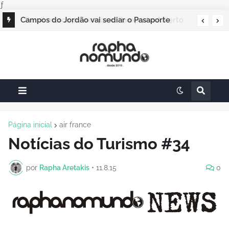
ƒ
Campos do Jordão vai sediar o Pasaporte
Abierto 2026 com edição especial de Natal
Página inicial
air france
Notícias do Turismo #34
por
Rapha Aretakis
•
11.8.15
0