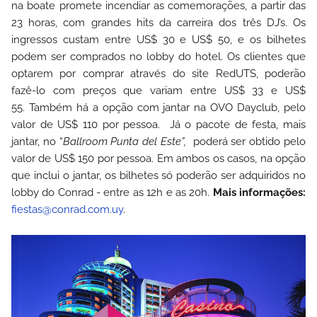
na boate promete incendiar as comemorações, a partir das
23 horas, com grandes hits da carreira dos três DJ’s. Os
ingressos custam entre US$ 30 e US$ 50, e os bilhetes
podem ser comprados no lobby do hotel. Os clientes que
optarem por comprar através do site
RedUTS
, poderão
fazê-lo com preços que variam entre US$ 33 e US$
55. Também há a opção com jantar na
OVO Dayclub
, pelo
valor de US$ 110 por pessoa. Já o pacote de festa, mais
jantar, no “
Ballroom Punta del Este
”,
poderá ser obtido pelo
valor de US$ 150 por pessoa. Em ambos os casos, na opção
que inclui o jantar, os bilhetes só poderão ser adquiridos no
lobby do Conrad - entre as 12h e as 20h.
Mais informações:
fiestas@conrad.com.uy
.