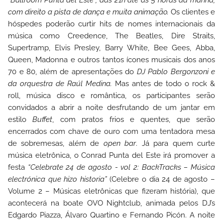
“
Ballroom Punta del Este
”, das 21h até as 5 horas da manhã,
com direito a pista de dança e muita animação.
Os clientes e
hóspedes poderão curtir hits de nomes internacionais da
música como Creedence, The Beatles, Dire Straits,
Supertramp, Elvis Presley, Barry White, Bee Gees, Abba,
Queen, Madonna e outros tantos ícones musicais dos anos
70 e 80, além de apresentações do
DJ
Pablo Bergonzoni e
da orquestra de Raúl Medina.
Mas antes de todo o rock &
roll, música disco e romântica, os participantes serão
convidados a abrir a noite desfrutando de um jantar em
estilo
Buffet
, com pratos frios e quentes, que serão
encerrados com chave de ouro com uma tentadora mesa
de sobremesas, além de
open bar
. Já para quem curte
música eletrônica, o
Conrad Punta del Este
irá promover a
festa
“Celebrate 24 de agosto - vol 2: BackTracks – Música
electrónica que hizo historia”
(Celebre o dia 24 de agosto –
Volume 2 – Músicas eletrônicas que fizeram história), que
acontecerá na boate
OVO Nightclub
, animada pelos DJ’s
Edgardo Piazza, Álvaro Quartino e Fernando Picón. A noite