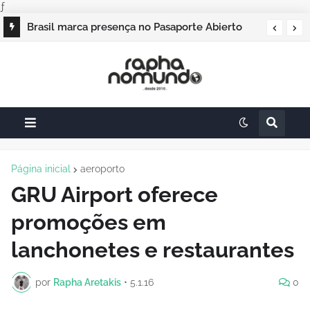
ƒ
Brasil marca presença no Pasaporte Abierto
Geração Dourada 2026, e o raphanomundo
também
Página inicial
aeroporto
GRU Airport oferece
promoções em
lanchonetes e restaurantes
por
Rapha Aretakis
•
5.1.16
0