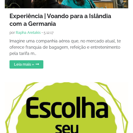
Experiência | Voando para a Islândia
com a Germania
por
Rapha Aretakis
•
5.12.17
Imagine uma companhia aérea que, no mercado atual, te
oferece franquia de bagagem, refeição e entretenimento
pela tarifa m…
Leia mais »