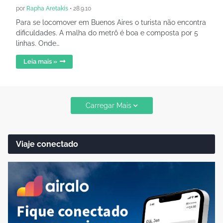
por
Rapha Aretakis
•
28.9.10
Para se locomover em Buenos Aires o turista não encontra
dificuldades. A malha do metrô é boa e composta por 5
linhas. Onde…
Leia mais »
Carregar Mais
Viaje conectado