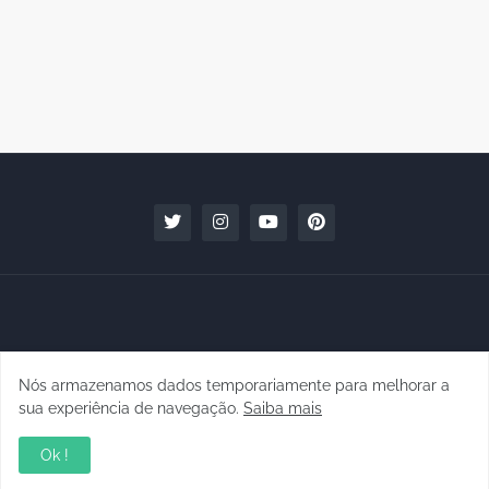
Nós armazenamos dados temporariamente para melhorar a
Copyright © 2010 - 2026 | raphanomundo
sua experiência de navegação.
Saiba mais
Conteúdo para Marcas
Quem faz
Contato
Clipping
Ok !
Política