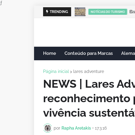
ƒ
Cam
TRENDING
NOTÍCIAS DO TURISMO
Home
Conteúdo para Marcas
Alema
Página inicial
lares adventure
NEWS | Lares Ad
reconhecimento 
vivência sustentá
por
Rapha Aretakis
•
17.3.16