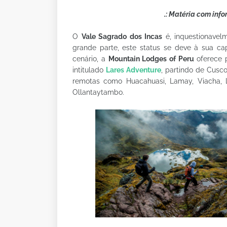
.: Matéria com inf
O
Vale Sagrado dos Incas
é, inquestionavel
grande parte, este status se deve à sua capa
cenário, a
Mountain Lodges of Peru
oferece 
intitulado
Lares Adventure
, partindo de Cusc
remotas como Huacahuasi, Lamay, Viacha, L
Ollantaytambo.