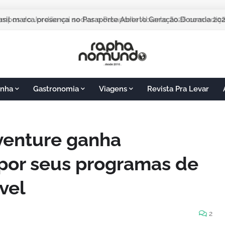
pos do Jordão vai sediar o Pasaporte Abierto 2026 com edição
nha
Gastronomia
Viagens
Revista Pra Levar
venture ganha
por seus programas de
vel
2