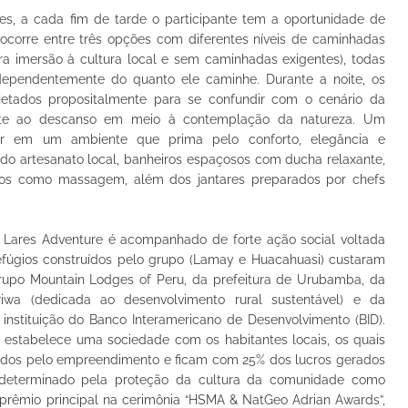
ades, a cada fim de tarde o participante tem a oportunidade de
a ocorre entre três opções com diferentes níveis de caminhadas
para imersão à cultura local e sem caminhadas exigentes), todas
independentemente do quanto ele caminhe. Durante a noite, os
jetados propositalmente para se confundir com o cenário da
vite ao descanso em meio à contemplação da natureza. Um
xar em um ambiente que prima pelo conforto, elegância e
o artesanato local, banheiros espaçosos com ducha relaxante,
viços como massagem, além dos jantares preparados por chefs
à Lares Adventure é acompanhado de forte ação social voltada
refúgios construídos pelo grupo (Lamay e Huacahuasi) custaram
rupo Mountain Lodges of Peru, da prefeitura de Urubamba, da
wa (dedicada ao desenvolvimento rural sustentável) e da
 instituição do Banco Interamericano de Desenvolvimento (BID).
estabelece uma sociedade com os habitantes locais, os quais
zados pelo empreendimento e ficam com 25% dos lucros gerados
 determinado pela proteção da cultura da comunidade como
o prêmio principal na cerimônia “HSMA & NatGeo Adrian Awards”,