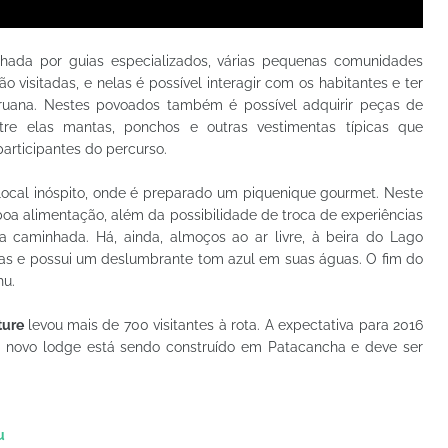
ada por guias especializados, várias pequenas comunidades
 visitadas, e nelas é possível interagir com os habitantes e ter
peruana. Nestes povoados também é possível adquirir peças de
ntre elas mantas, ponchos e outras vestimentas típicas que
participantes do percurso.
local inóspito, onde é preparado um piquenique gourmet. Neste
oa alimentação, além da possibilidade de troca de experiências
a caminhada. Há, ainda, almoços ao ar livre, à beira do Lago
as e possui um deslumbrante tom azul em suas águas. O fim do
hu.
ture
levou mais de 700 visitantes à rota. A expectativa para 2016
Um novo lodge está sendo construído em Patacancha e deve ser
u