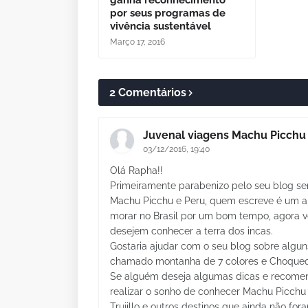
por seus programas de
vivência sustentável
Março 17, 2016
2 Comentários
Juvenal viagens Machu Picchu
03/12/2016, 19:40
Olá Rapha!!
Primeiramente parabenizo pelo seu blog se
Machu Picchu e Peru, quem escreve é um ama
morar no Brasil por um bom tempo, agora vo
desejem conhecer a terra dos incas.
Gostaria ajudar com o seu blog sobre algun
chamado montanha de 7 colores e Choquequi
Se alguém deseja algumas dicas e recomen
realizar o sonho de conhecer Machu Picchu 
Trujillo e outros destinos que ainda não for