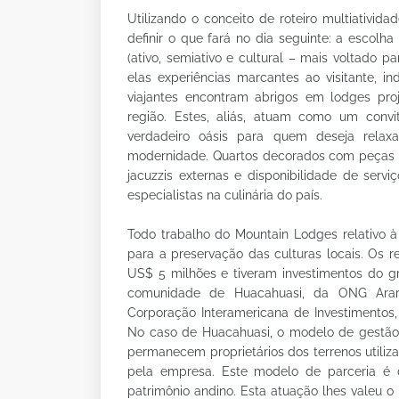
Utilizando o conceito de roteiro multiativid
definir o que fará no dia seguinte: a escolh
(ativo, semiativo e cultural – mais voltado 
elas experiências marcantes ao visitante, 
viajantes encontram abrigos em lodges pro
região. Estes, aliás, atuam como um con
verdadeiro oásis para quem deseja rela
modernidade. Quartos decorados com peças d
jacuzzis externas e disponibilidade de ser
especialistas na culinária do país.
Todo trabalho do Mountain Lodges relativo 
para a preservação das culturas locais. Os 
US$ 5 milhões e tiveram investimentos do g
comunidade de Huacahuasi, da ONG Arari
Corporação Interamericana de Investimentos,
No caso de Huacahuasi, o modelo de gestão 
permanecem proprietários dos terrenos utili
pela empresa. Este modelo de parceria é
patrimônio andino. Esta atuação lhes valeu 