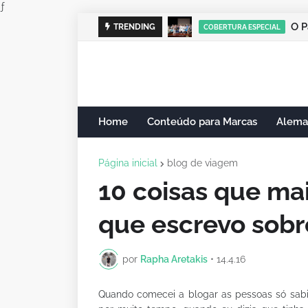
ƒ
TRENDING
COBERTURA ESPECIAL
Home
Conteúdo para Marcas
Alema
Página inicial
blog de viagem
10 coisas que ma
que escrevo sobr
por
Rapha Aretakis
•
14.4.16
Quando comecei a blogar as pessoas só sabi