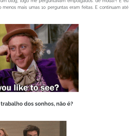
a um blog, logo me perguntavam empolgados: de moda?! E eu
 pelo menos mais umas 10 perguntas eram feitas. E continuam até
 trabalho dos sonhos, não é?