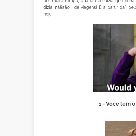
por muito tempo, quando eu dizia que tinh
dizia: nãããão... de viagens! E a partir daí,
hoje.
1 - Você tem o