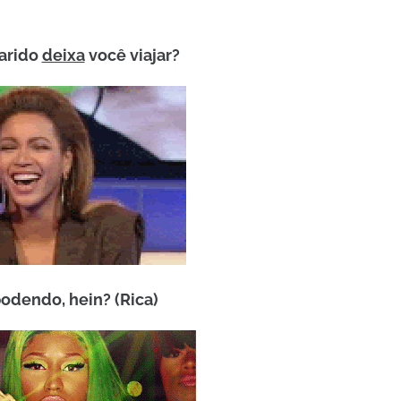
marido
deixa
você viajar?
 podendo, hein? (Rica)