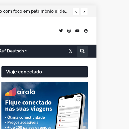
O Panamá recebeu o 7º Fórum Internacional de Líderes do Turismo com foco em patrimônio e identidade
Auf Deutsch
Viaje conectado