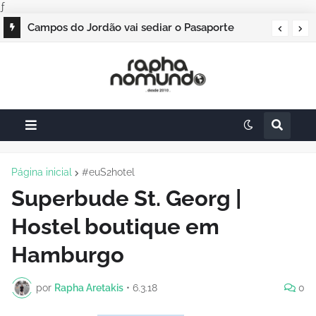
ƒ
Campos do Jordão vai sediar o Pasaporte
Abierto 2026 com edição especial de Natal
Página inicial
#euS2hotel
Superbude St. Georg |
Hostel boutique em
Hamburgo
por
Rapha Aretakis
•
6.3.18
0