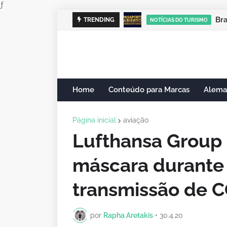
ƒ
Cam
B
TRENDING
NOTÍCIAS DO TURISMO
NOTÍCIAS DO TURISMO
Home
Conteúdo para Marcas
Alema
Página inicial
aviação
Lufthansa Group
máscara durante
transmissão de 
por
Rapha Aretakis
•
30.4.20