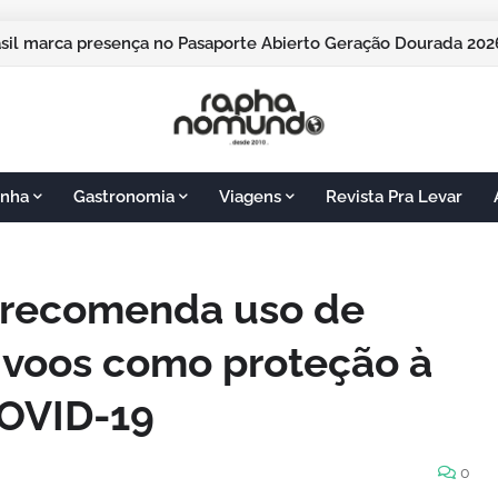
pos do Jordão vai sediar o Pasaporte Abierto 2026 com edição
rasil marca presença no Pasaporte Abierto Geração Dourada 
nha
Gastronomia
Viagens
Revista Pra Levar
 recomenda uso de
 voos como proteção à
COVID-19
0