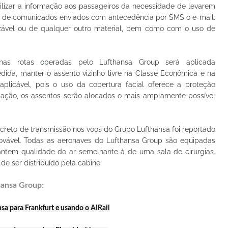
ilizar a informação aos passageiros da necessidade de levarem
io de comunicados enviados com antecedência por SMS o e-mail.
lizável ou de qualquer outro material, bem como com o uso de
as rotas operadas pelo Lufthansa Group será aplicada
dida, manter o assento vizinho livre na Classe Econômica e na
licável, pois o uso da cobertura facial oferece a proteção
pação, os assentos serão alocados o mais amplamente possível
creto de transmissão nos voos do Grupo Lufthansa foi reportado
ovável. Todas as aeronaves do Lufthansa Group são equipadas
rantem qualidade do ar semelhante à de uma sala de cirurgias.
 de ser distribuído pela cabine.
hansa Group:
a para Frankfurt e usando o AIRail