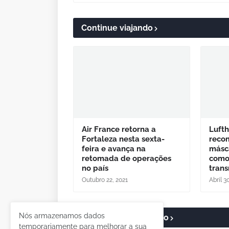
Continue viajando
Air France retorna a
Luft
Fortaleza nesta sexta-
reco
feira e avança na
másc
retomada de operações
como
no país
tran
Outubro 22, 2021
Abril 3
Nós armazenamos dados
Postar um comentário
temporariamente para melhorar a sua