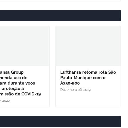
hansa Group
Lufthansa retoma rota São
menda uso de
Paulo-Munique com o
ara durante voos
A350-900
 proteção à
Dezembro 06, 2019
smissão de COVID-19
0, 2020