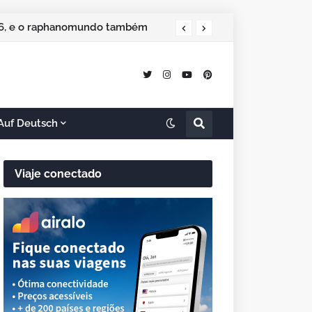
 especial de Natal
2026, e o raphanomundo também
Auf Deutsch
Viaje conectado