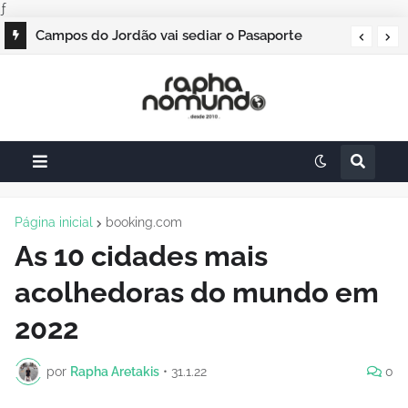
ƒ
Campos do Jordão vai sediar o Pasaporte
Abierto 2026 com edição especial de Natal
Página inicial
booking.com
As 10 cidades mais
acolhedoras do mundo em
2022
por
Rapha Aretakis
•
31.1.22
0