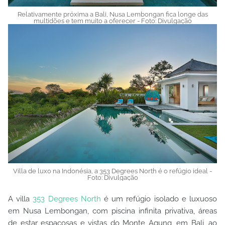
Relativamente próxima a Bali, Nusa Lembongan fica longe das
multidões e tem muito a oferecer - Foto: Divulgação
Villa de luxo na Indonésia, a 353 Degrees North é o refúgio ideal -
Foto: Divulgação
A villa
353 Degrees North
é um refúgio isolado e luxuoso
em Nusa Lembongan, com piscina infinita privativa, áreas
de estar espaçosas e vistas do Monte Agung, em Bali, ao