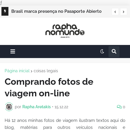
ƒ
Brasil marca presença no Pasaporte Abierto
Geração Dourada 2026, e o raphanomundo
também
Página inicial
coisas legais
Comprando fotos de
viagem on-line
por
Rapha Aretakis
•
15.12.22
0
Há 12 anos minhas fotos de viagem ilustram textos aqui do
blog, matérias para outros veículos nacionais e