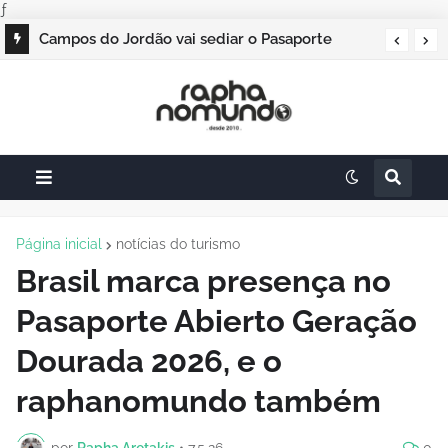
ƒ
Campos do Jordão vai sediar o Pasaporte
Abierto 2026 com edição especial de Natal
Página inicial
notícias do turismo
Brasil marca presença no
Pasaporte Abierto Geração
Dourada 2026, e o
raphanomundo também
por
Rapha Aretakis
•
7.5.26
0