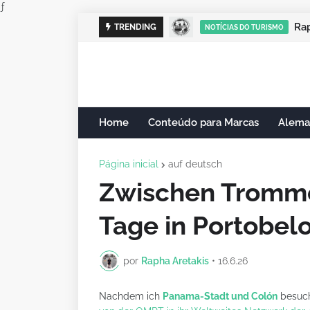
ƒ
Antártida 
Ra
TRENDING
NOTÍCIAS DO TURISMO
ANTÁRTIDA
Home
Conteúdo para Marcas
Alema
Página inicial
auf deutsch
Zwischen Tromme
Tage in Portobel
por
Rapha Aretakis
•
16.6.26
Nachdem ich
Panama-Stadt
und Colón
besuch