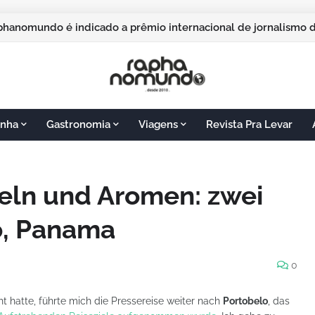
de avião e de cruzeiro: Civitatis lança duas experiências para 
phanomundo é indicado a prêmio internacional de jornalismo
nha
Gastronomia
Viagens
Revista Pra Levar
ln und Aromen: zwei
o, Panama
0
t hatte, führte mich die Pressereise weiter nach
Portobelo
, das