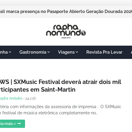
asil marca presença no Pasaporte Abierto Geração Dourada 2
nha
Gastronomia
Viagens
Revista Pra Levar
S | SXMusic Festival deverá atrair dois mil
rticipantes em Saint-Martin
apha Aretakis
•
24.2.16
atéria com informações da assessoria de imprensa :. O SXMusic
 festival de música eletrônica completamente no…
ia mais »