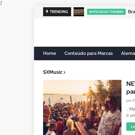
ƒ
Br
TRENDING
NOTÍCIAS DO TURISMO
Home
Conteúdo para Marcas
Alema
SXMusic
NEW
pa
por
R
.: M
é um
Le