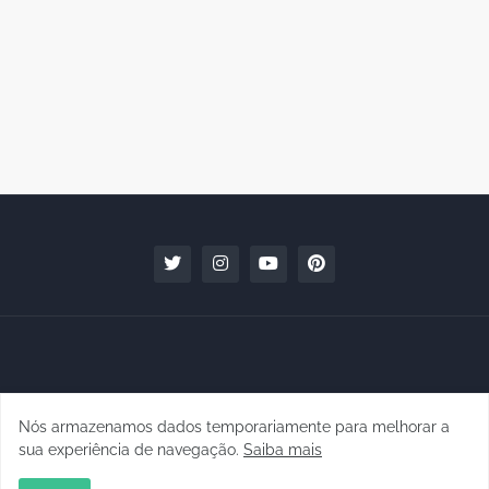
Nós armazenamos dados temporariamente para melhorar a
Copyright © 2010 - 2026 | raphanomundo
sua experiência de navegação.
Saiba mais
Conteúdo para Marcas
Quem faz
Contato
Clipping