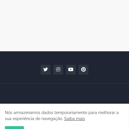
Nós armazenamos dados temporariamente para melhorar a
Copyright © 2010 - 2026 | raphanomundo
sua experiência de navegação.
Saiba mais
Conteúdo para Marcas
Quem faz
Contato
Clipping