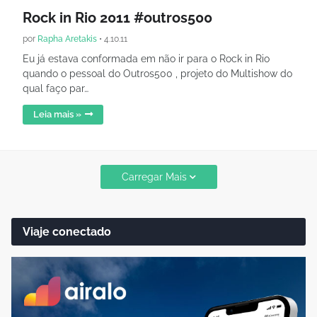
Rock in Rio 2011 #outros500
por
Rapha Aretakis
•
4.10.11
Eu já estava conformada em não ir para o Rock in Rio
quando o pessoal do Outros500 , projeto do Multishow do
qual faço par…
Leia mais »
Carregar Mais
Viaje conectado