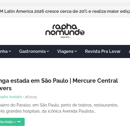
M Latin America 2026 cresce cerca de 20% e realiza maior edi
nha
Gastronomia
Viagens
Revista Pra Levar
nga estada em São Paulo | Mercure Central
wers
apha Aretakis
•
26.10.15
airro do Paraíso, em São Paulo, perto de teatros, restaurantes,
rês grandes hospitais, da icônica Avenida Paulista…
ia mais »