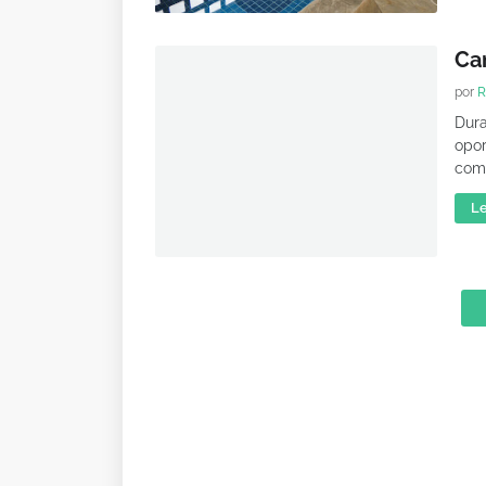
Ca
por
R
Dura
opor
com
Le