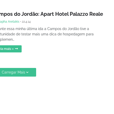
mpos do Jordão: Apart Hotel Palazzo Reale
apha Aretakis
•
22.4.14
nte essa minha última ida a Campos do Jordão tive a
tunidade de testar mais uma dica de hospedagem para
plemen…
ia mais »
Carregar Mais