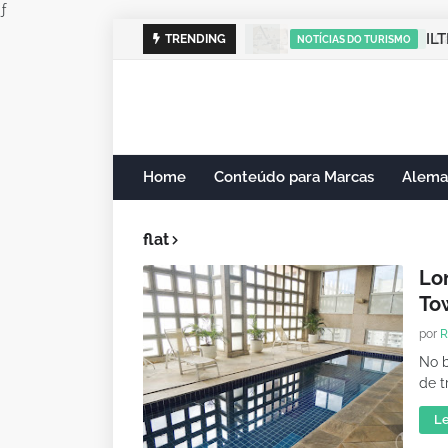
ƒ
ILT
TRENDING
NOTÍCIAS DO TURISMO
Home
Conteúdo para Marcas
Alema
flat
Lo
To
por
R
No b
de t
Le