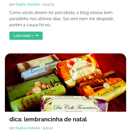
por
Rapha Aretakis
•
10.12.13
Como vocês devem ter percebido, o blog estava bem
paradinho nos últimos dias. Saí sem nem me despedir,
porém a causa foi no…
Leia mais »
dica: lembrancinha de natal
por
Rapha Aretakis
•
9.11.10