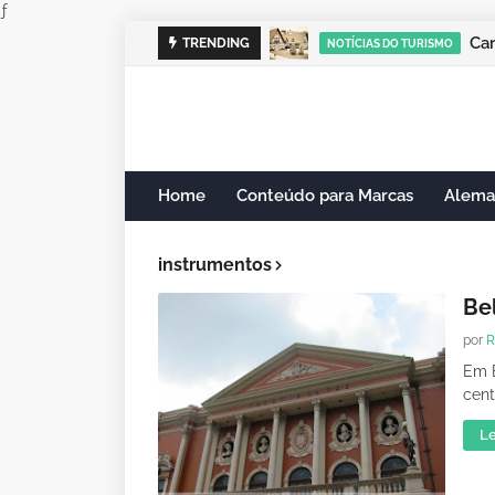
ƒ
Cam
TRENDING
NOTÍCIAS DO TURISMO
Home
Conteúdo para Marcas
Alema
instrumentos
Be
por
R
Em 
cent
Le