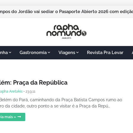
pos do Jordão vai sediar o Pasaporte Abierto 2026 com edição
nha
Gastronomia
Viagens
Revista Pra Levar
lém: Praça da República
apha Aretakis
•
23.9.11
Belém do Pará, caminhando da Praça Batista Campos rumo ao
ro da cidade, outro ponto a se visitar é a Praça da Repú…
ia mais »