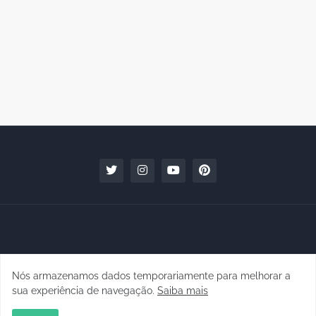
Nós armazenamos dados temporariamente para melhorar a
Copyright © 2010 - 2026 | raphanomundo
sua experiência de navegação.
Saiba mais
Conteúdo para Marcas
Quem faz
Contato
Clipping