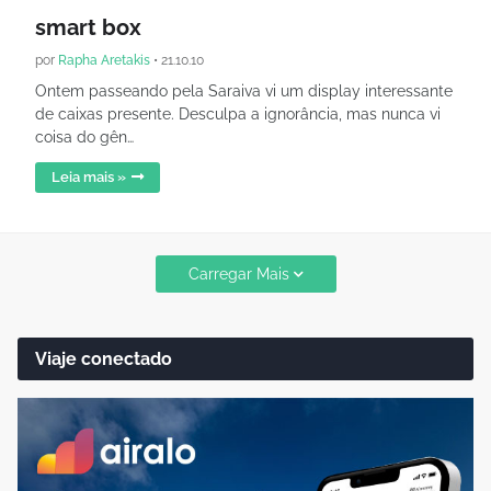
smart box
por
Rapha Aretakis
•
21.10.10
Ontem passeando pela Saraiva vi um display interessante
de caixas presente. Desculpa a ignorância, mas nunca vi
coisa do gên…
Leia mais »
Carregar Mais
Viaje conectado