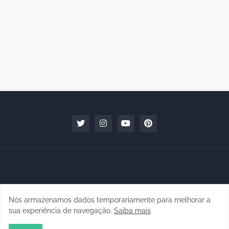
Nós armazenamos dados temporariamente para melhorar a
Copyright © 2010 - 2026 | raphanomundo
sua experiência de navegação.
Saiba mais
Conteúdo para Marcas
Quem faz
Contato
Clipping