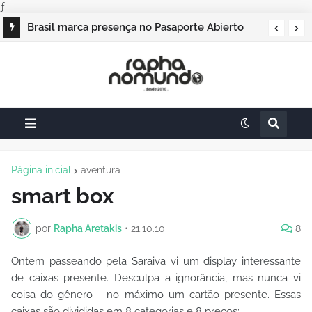
ƒ
Campos do Jordão vai sediar o Pasaporte
Brasil marca presença no Pasaporte Abierto
Abierto 2026 com edição especial de Natal
Geração Dourada 2026, e o raphanomundo
também
Página inicial
aventura
smart box
por
Rapha Aretakis
•
21.10.10
8
Ontem passeando pela Saraiva vi um display interessante
de caixas presente. Desculpa a ignorância, mas nunca vi
coisa do gênero - no máximo um cartão presente. Essas
caixas são divididas em 8 categorias e 8 preços: