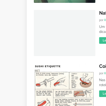
Na
por
R
Um 
dica
Le
Co
por
R
Nas 
rote
Le