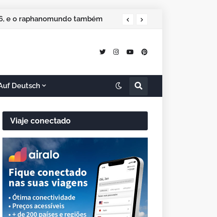
026, e o raphanomundo também
ão especial de Natal
Auf Deutsch
Viaje conectado