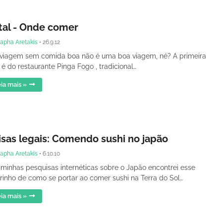
tal - Onde comer
apha Aretakis
•
26.9.12
viagem sem comida boa não é uma boa viagem, né? A primeira
 é do restaurante Pinga Fogo , tradicional…
ia mais »
isas legais: Comendo sushi no japão
apha Aretakis
•
6.10.10
minhas pesquisas internéticas sobre o Japão encontrei esse
irinho de como se portar ao comer sushi na Terra do Sol…
ia mais »