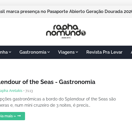
asil marca presença no Pasaporte Abierto Geração Dourada 2
ampos do Jordão vai sediar o Pasaporte Abierto 2026 com ediç
nha
Gastronomia
Viagens
Revista Pra Levar
lendour of the Seas - Gastronomia
apha Aretakis
•
7.1.13
pções gastronômicas a bordo do Splendour of the Seas são
eras e, num mini cruzeiro de 3 noites, é precis…
ia mais »