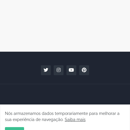
Nós armazenamos dados temporariamente para melhorar a
Copyright © 2010 - 2026 | raphanomundo
sua experiência de navegação.
Saiba mais
Conteúdo para Marcas
Quem faz
Contato
Clipping