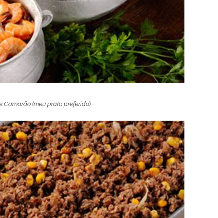
e Camarão (meu prato preferido
)