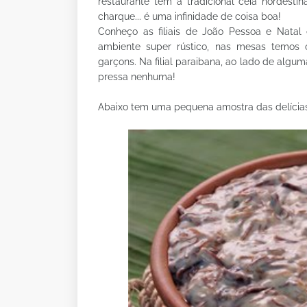
restaurante tem a tradicional ceia nordestin
charque... é uma infinidade de coisa boa!
Conheço as filiais de João Pessoa e Natal
ambiente super rústico, nas mesas temos 
garçons. Na filial paraibana, ao lado de alg
pressa nenhuma!
Abaixo tem uma pequena amostra das delícias 