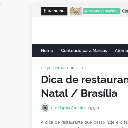
ƒ
Cam
TRENDING
NOTÍCIAS DO TURISMO
Home
Conteúdo para Marcas
Alema
Página inicial
brasília
Dica de restaura
Natal / Brasília
por
Rapha Aretakis
•
9.9.10
A dica de restaurante que passo hoje é o 