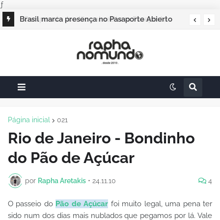
ƒ
Campos do Jordão vai sediar o Pasaporte
Abierto 2026 com edição especial de Natal
Página inicial
021
Rio de Janeiro - Bondinho
do Pão de Açúcar
por
Rapha Aretakis
•
24.11.10
4
O passeio do
Pão de Açúcar
foi muito legal, uma pena ter
sido num dos dias mais nublados que pegamos por lá. Vale