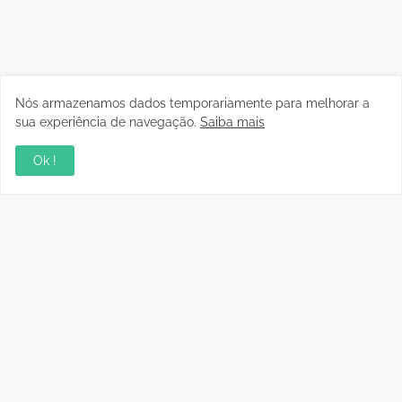
Nós armazenamos dados temporariamente para melhorar a
sua experiência de navegação.
Saiba mais
Ok !
Copyright © 2010 - 2026 | raphanomundo
Conteúdo para Marcas
Quem faz
Contato
Clipping