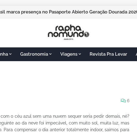
pos do Jordão vai sediar o Pasaporte Abierto 2026 com edição
nha
Gastronomia
Viagens
Revista Pra Levar
6
 com o céu azul sem uma nuvem sequer seria pedir demais, né?
eguinte ao da neve foi impecável, com muito sol, muita luz, mas
o. Para compensar o dia anterior totalmente indoor, saímos para