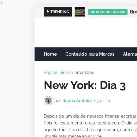
ƒ
Cam
TRENDING
NOTÍCIAS DO TURISMO
Home
Conteúdo para Marcas
Alema
Página inicial
broadway
New York: Dia 3
por
Rapha Aretakis
•
30.11.11
Depois de um dia de nevasca intensa acordar
Pois foi exatamente o que aconteceu. O dia s
aquele frio. Tipo de clima que adoro, confess
um dia totalmente ao ar livre.