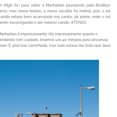
(High St.) para voltar a Manhattan passeando pela Brooklyn
rso, mas nesse horário, a nossa escolha foi melhor, pois o sol
or ainda estava bem acumulada nos cantos da ponte, onde o sol
r gente escorregando e até mesmo caindo. #TENSO
e Manhattan é impressionante, tão impressionante quanto o
 andando com cuidado, levamos uns 40 minutos para atravessá-
atown. É uma boa caminhada, mas tudo estava tão lindo que dava