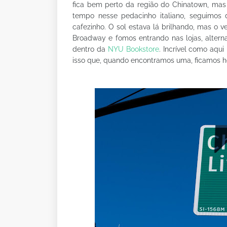
fica bem perto da região do Chinatown, ma
tempo nesse pedacinho italiano, seguimos
cafezinho. O sol estava lá brilhando, mas o 
Broadway e fomos entrando nas lojas, alte
dentro da
NYU Bookstore
. Incrível como aqui
isso que, quando encontramos uma, ficamos 